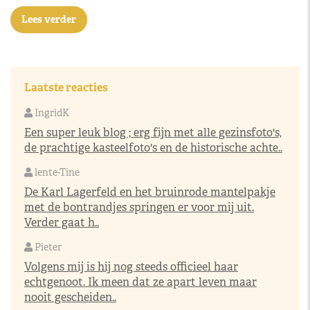
Lees verder
Laatste reacties
IngridK
Een super leuk blog ; erg fijn met alle gezinsfoto's,
de prachtige kasteelfoto's en de historische achte..
lente-Tine
De Karl Lagerfeld en het bruinrode mantelpakje
met de bontrandjes springen er voor mij uit.
Verder gaat h..
Pieter
Volgens mij is hij nog steeds officieel haar
echtgenoot. Ik meen dat ze apart leven maar
nooit gescheiden..