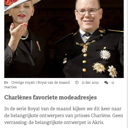
Overige royals
Royal van de maand
31 dec 2022
12
reacties
Charlènes favoriete modeadresjes
In de serie Royal van de maand kijken we dit keer naar
de belangrijkste ontwerpers van prinses Charlène. Geen
verrassing: de belangrijkste ontwerper is Akris.