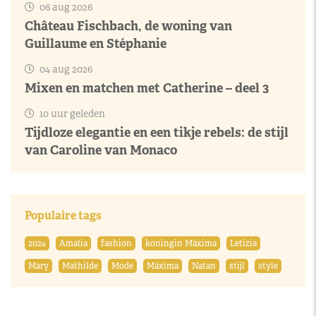
06 aug 2026
Château Fischbach, de woning van
Guillaume en Stéphanie
04 aug 2026
Mixen en matchen met Catherine – deel 3
10 uur geleden
Tijdloze elegantie en een tikje rebels: de stijl
van Caroline van Monaco
Populaire tags
2024
Amalia
fashion
koningin Máxima
Letizia
Mary
Mathilde
Mode
Máxima
Natan
stijl
style