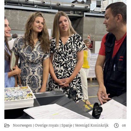
Noorwegen
Overige royals
Spanje
Verenigd Koninkrijk
08