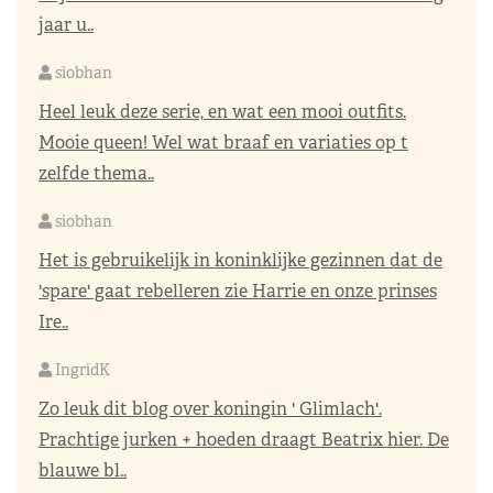
jaar u..
siobhan
Heel leuk deze serie, en wat een mooi outfits.
Mooie queen! Wel wat braaf en variaties op t
zelfde thema..
siobhan
Het is gebruikelijk in koninklijke gezinnen dat de
'spare' gaat rebelleren zie Harrie en onze prinses
Ire..
IngridK
Zo leuk dit blog over koningin ' Glimlach'.
Prachtige jurken + hoeden draagt Beatrix hier. De
blauwe bl..