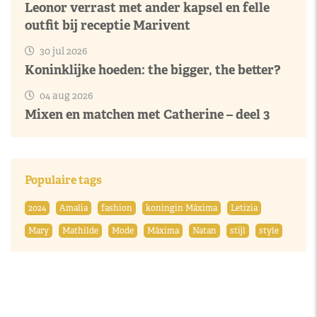
Leonor verrast met ander kapsel en felle
outfit bij receptie Marivent
30 jul 2026
Koninklijke hoeden: the bigger, the better?
04 aug 2026
Mixen en matchen met Catherine – deel 3
Populaire tags
2024
Amalia
fashion
koningin Máxima
Letizia
Mary
Mathilde
Mode
Máxima
Natan
stijl
style