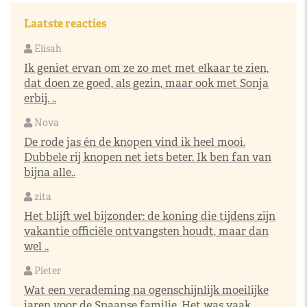
Laatste reacties
Elisah
Ik geniet ervan om ze zo met met elkaar te zien,
dat doen ze goed, als gezin, maar ook met Sonja
erbij. ..
Nova
De rode jas én de knopen vind ik heel mooi.
Dubbele rij knopen net iets beter. Ik ben fan van
bijna alle..
zita
Het blijft wel bijzonder: de koning die tijdens zijn
vakantie officiële ontvangsten houdt, maar dan
wel ..
Pieter
Wat een verademing na ogenschijnlijk moeilijke
jaren voor de Spaanse familie. Het was vaak