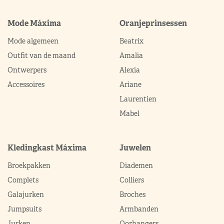
Mode Máxima
Oranjeprinsessen
Mode algemeen
Beatrix
Outfit van de maand
Amalia
Ontwerpers
Alexia
Accessoires
Ariane
Laurentien
Mabel
Kledingkast Máxima
Juwelen
Broekpakken
Diademen
Complets
Colliers
Galajurken
Broches
Jumpsuits
Armbanden
Jurken
Oorhangers