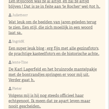
Een stijlicoon was ze al altijd, en zal ze altijd
blijven ! Dat is ze in feite aan 'le Rocher' wel (tot h..
Juliette07
Wat leuk om de beelden van jaren geleden terug
te zien. Een stijl, die zich moeilijk in een woord
laat sa..
IngridK
Een super leuk blog ; erg fijn met alle gezinsfoto's,
de prachtige kasteelfoto's en de historische achte..
lente-Tine
De Karl Lagerfeld en het bruinrode mantelpakje
met de bontrandjes springen er voor mij uit.
Verder gaat h..
Pieter
Volgens mij is hij nog steeds officieel haar
echtgenoot. Ik meen dat ze apart leven maar
nooit gescheiden..