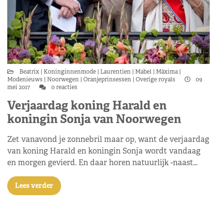
Beatrix
Koninginnenmode
Laurentien
Mabel
Máxima
Modenieuws
Noorwegen
Oranjeprinsessen
Overige royals
09
mei 2017
0 reacties
Verjaardag koning Harald en
koningin Sonja van Noorwegen
Zet vanavond je zonnebril maar op, want de verjaardag
van koning Harald en koningin Sonja wordt vandaag
en morgen gevierd. En daar horen natuurlijk -naast…
Lees verder