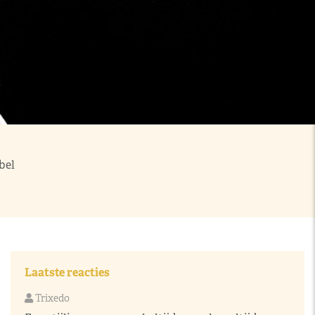
bel
Laatste reacties
Trixedo