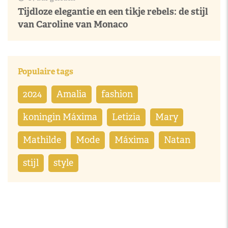
Tijdloze elegantie en een tikje rebels: de stijl
van Caroline van Monaco
Populaire tags
2024
Amalia
fashion
koningin Máxima
Letizia
Mary
Mathilde
Mode
Máxima
Natan
stijl
style