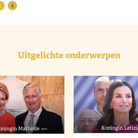
1
2
Uitgelichte onderwerpen
Koningin Letizi
oningin Mathilde