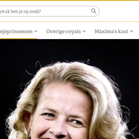
njeprinsessen
Overige royals
Máxima’s kast