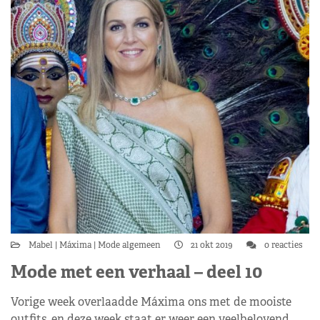
Mabel
Máxima
Mode algemeen
21 okt 2019
0 reacties
Mode met een verhaal – deel 10
Vorige week overlaadde Máxima ons met de mooiste
outfits, en deze week staat er weer een veelbelovend