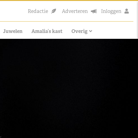
Redactie
Adverteren
Inloggen
Juwelen
Amalia’s kast
Overig