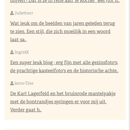
blijven ! Dat is ze in feite aan 'le Rocher' wel (tot h..
Juliette07
Wat leuk om de beelden van jaren geleden terug
te zien. Een stijl, die zich moeilijk in een woord
laat sa..
IngridK
Een super leuk blog ; erg fijn met alle gezinsfoto's,
de prachtige kasteelfoto's en de historische achte..
lente-Tine
De Karl Lagerfeld en het bruinrode mantelpakje
met de bontrandjes springen er voor mij uit.
Verder gaat h..