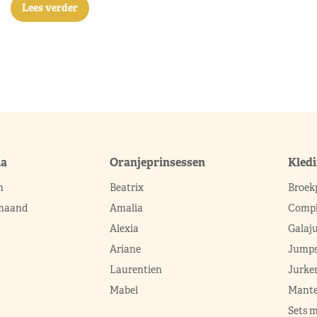
Lees verder
ma
Oranjeprinsessen
Kled
n
Beatrix
Broek
 maand
Amalia
Compl
Alexia
Galaj
Ariane
Jumps
Laurentien
Jurke
Mabel
Mante
Sets 