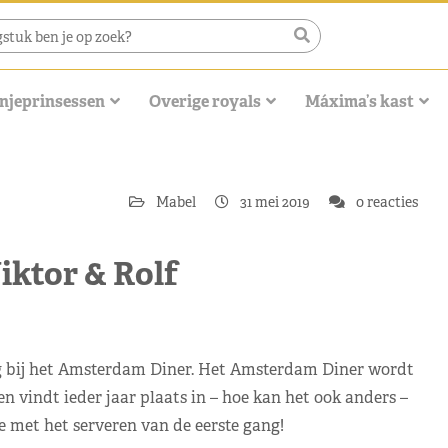
njeprinsessen
Overige royals
Máxima’s kast
Mabel
31 mei 2019
0 reacties
iktor & Rolf
ig bij het Amsterdam Diner. Het Amsterdam Diner wordt
vindt ieder jaar plaats in – hoe kan het ook anders –
e met het serveren van de eerste gang!