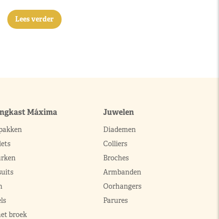
Lees verder
ingkast Máxima
Juwelen
pakken
Diademen
ets
Colliers
urken
Broches
uits
Armbanden
n
Oorhangers
ls
Parures
met broek