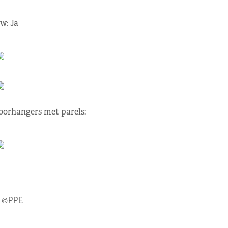
w: Ja
oorhangers met parels:
s ©PPE