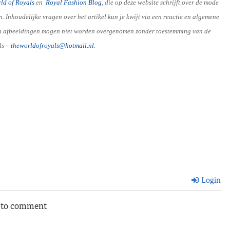
ld of Royals
en
R
oyal Fashion Blog
, die op deze website schrijft over de mode
Inhoudelijke vragen over het artikel kun je kwijt via een reactie en algemene
e en afbeeldingen mogen niet worden overgenomen zonder toestemming van de
ls –
theworldofroyals@hotmail.nl
.
Login
n to comment