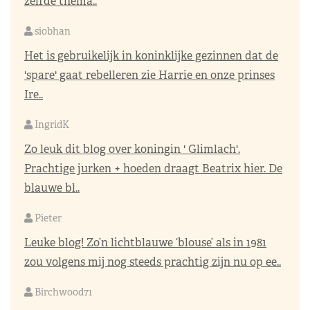
zelfde thema..
siobhan
Het is gebruikelijk in koninklijke gezinnen dat de
'spare' gaat rebelleren zie Harrie en onze prinses
Ire..
IngridK
Zo leuk dit blog over koningin ' Glimlach'.
Prachtige jurken + hoeden draagt Beatrix hier. De
blauwe bl..
Pieter
Leuke blog! Zo’n lichtblauwe ‘blouse’ als in 1981
zou volgens mij nog steeds prachtig zijn nu op ee..
Birchwood71