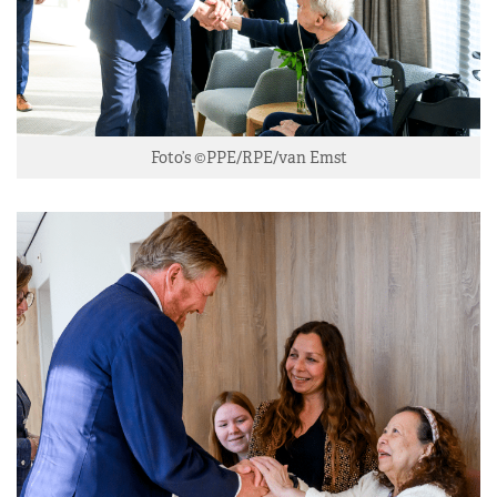
Foto’s ©PPE/RPE/van Emst