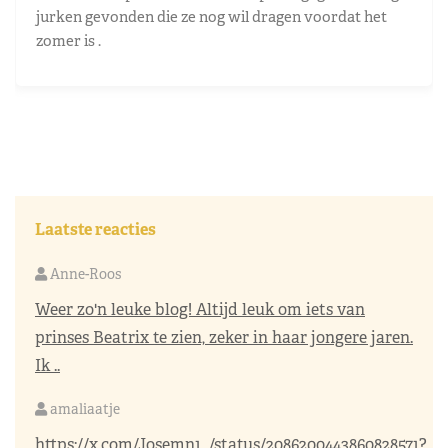
jurken gevonden die ze nog wil dragen voordat het
zomer is .
Laatste reacties
Anne-Roos
Weer zo'n leuke blog! Altijd leuk om iets van
prinses Beatrix te zien, zeker in haar jongere jaren.
Ik ..
amaliaatje
https://x.com/Josemn1_/status/2086200443860828571?