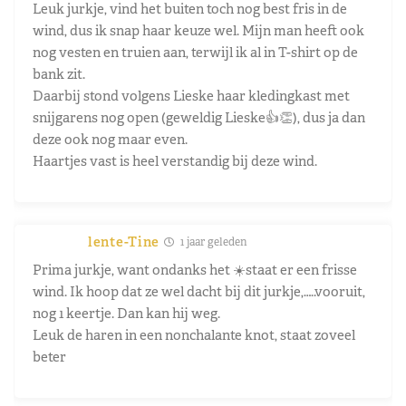
Leuk jurkje, vind het buiten toch nog best fris in de
wind, dus ik snap haar keuze wel. Mijn man heeft ook
nog vesten en truien aan, terwijl ik al in T-shirt op de
bank zit.
Daarbij stond volgens Lieske haar kledingkast met
snijgarens nog open (geweldig Lieske👍👏), dus ja dan
deze ook nog maar even.
Haartjes vast is heel verstandig bij deze wind.
lente-Tine
1 jaar geleden
Prima jurkje, want ondanks het ☀️staat er een frisse
wind. Ik hoop dat ze wel dacht bij dit jurkje,…..vooruit,
nog 1 keertje. Dan kan hij weg.
Leuk de haren in een nonchalante knot, staat zoveel
beter