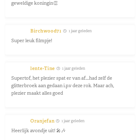
geweldige koningin👏
Birchwood71
1 jaar geleden
Super leuk filmpje!
lente-Tine
1 jaar geleden
Supertof, het plezier spat er van af….had zelf de
glitterbroek aan gedaan i.p.v deze rok. Maar ach,
plezier maakt alles goed
Oranjefan
1 jaar geleden
Heerlijk avondje uit! 🎤🎶