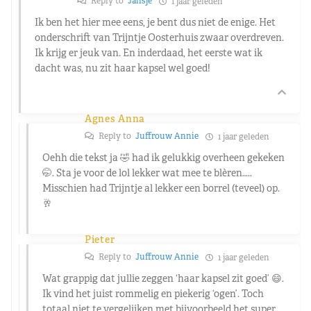
Reply to
Jansje
1 jaar geleden
Ik ben het hier mee eens, je bent dus niet de enige. Het
onderschrift van Trijntje Oosterhuis zwaar overdreven.
Ik krijg er jeuk van. En inderdaad, het eerste wat ik
dacht was, nu zit haar kapsel wel goed!
Agnes Anna
Reply to
Juffrouw Annie
1 jaar geleden
Oehh die tekst ja 🤣 had ik gelukkig overheen gekeken
🤭. Sta je voor de lol lekker wat mee te blèren…..
Misschien had Trijntje al lekker een borrel (teveel) op.
🥂
Pieter
Reply to
Juffrouw Annie
1 jaar geleden
Wat grappig dat jullie zeggen ‘haar kapsel zit goed’ 😄.
Ik vind het juist rommelig en piekerig ‘ogen’. Toch
totaal niet te vergelijken met bijvoorbeeld het super