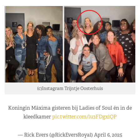
(c)Instagram Trijntje Oosterhuis
Koningin Máxima gisteren bij Ladies of Soul én in de
kleedkamer
pic.twitter.com/lu3FDgxlQP
— Rick Evers (@RickEversRoyal)
April 6, 2025