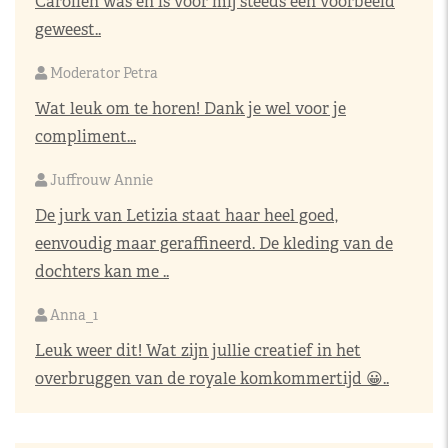
Carolien was en is voor mij steeds een voorbeeld
geweest..
Moderator Petra
Wat leuk om te horen! Dank je wel voor je
compliment...
Juffrouw Annie
De jurk van Letizia staat haar heel goed,
eenvoudig maar geraffineerd. De kleding van de
dochters kan me ..
Anna_1
Leuk weer dit! Wat zijn jullie creatief in het
overbruggen van de royale komkommertijd 😀..