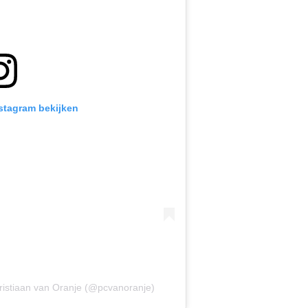
nstagram bekijken
ristiaan van Oranje (@pcvanoranje)