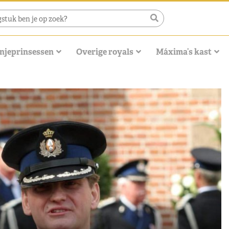
njeprinsessen
Overige royals
Máxima’s kast