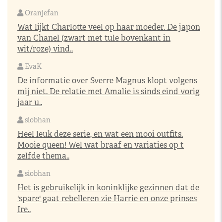
Oranjefan
Wat lijkt Charlotte veel op haar moeder. De japon
van Chanel (zwart met tule bovenkant in
wit/roze) vind..
EvaK
De informatie over Sverre Magnus klopt volgens
mij niet. De relatie met Amalie is sinds eind vorig
jaar u..
siobhan
Heel leuk deze serie, en wat een mooi outfits.
Mooie queen! Wel wat braaf en variaties op t
zelfde thema..
siobhan
Het is gebruikelijk in koninklijke gezinnen dat de
'spare' gaat rebelleren zie Harrie en onze prinses
Ire..