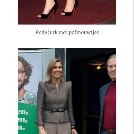
Rode jurk met pofmouwtjes