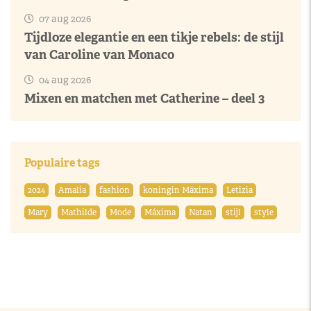
07 aug 2026
Tijdloze elegantie en een tikje rebels: de stijl
van Caroline van Monaco
04 aug 2026
Mixen en matchen met Catherine – deel 3
Populaire tags
2024
Amalia
fashion
koningin Máxima
Letizia
Mary
Mathilde
Mode
Máxima
Natan
stijl
style