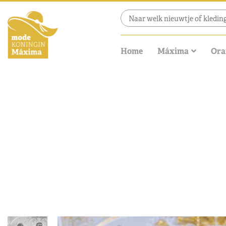
Home
Máxima
Ora