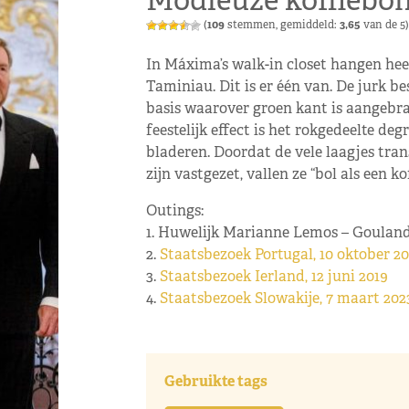
Modieuze koffiebo
(
109
stemmen, gemiddeld:
3,65
van de 5)
In Máxima’s walk-in closet hangen he
Taminiau. Dit is er één van. De jurk be
basis waarover groen kant is aangebra
feestelijk effect is het rokgedeelte de
bladeren. Doordat de vele laagjes tra
zijn vastgezet, vallen ze “bol als een ko
Outings:
1. Huwelijk Marianne Lemos – Goulandr
2.
Staatsbezoek Portugal, 10 oktober 20
3.
Staatsbezoek Ierland, 12 juni 2019
4.
Staatsbezoek Slowakije, 7 maart 202
Gebruikte tags