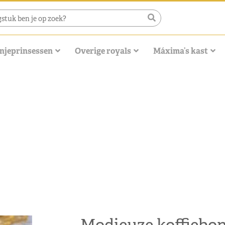
njeprinsessen
Overige royals
Máxima’s kast