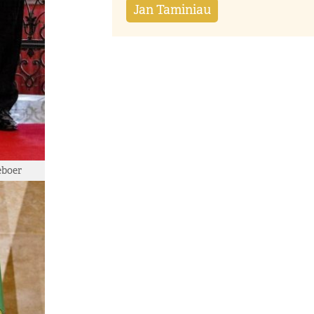
Jan Taminiau
eboer