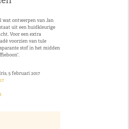
nen
el wat ontwerpen van Jan
staat uit een huidkleurige
cht. Voor een extra
gradé voorzien van tule
nsparante stof in het midden
ffieboon”.
is, 5 februari 2017
17
3