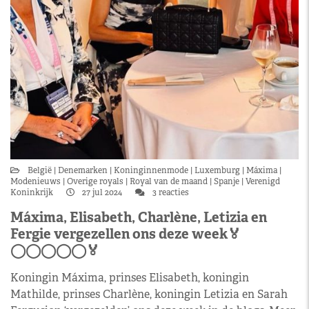
België
Denemarken
Koninginnenmode
Luxemburg
Máxima
Modenieuws
Overige royals
Royal van de maand
Spanje
Verenigd
Koninkrijk
27 jul 2024
3 reacties
Máxima, Elisabeth, Charlène, Letizia en
Fergie vergezellen ons deze week🏅
◯‍◯‍◯‍◯‍◯🏅
Koningin Máxima, prinses Elisabeth, koningin
Mathilde, prinses Charlène, koningin Letizia en Sarah