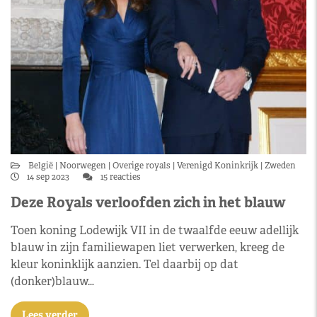
België
Noorwegen
Overige royals
Verenigd Koninkrijk
Zweden
14 sep 2023
15 reacties
Deze Royals verloofden zich in het blauw
Toen koning Lodewijk VII in de twaalfde eeuw adellijk
blauw in zijn familiewapen liet verwerken, kreeg de
kleur koninklijk aanzien. Tel daarbij op dat
(donker)blauw…
Lees verder