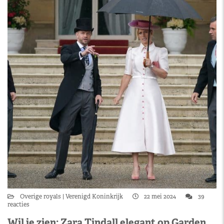
Overige royals
Verenigd Koninkrijk
22 mei 2024
39
reacties
Wil je zien: Zara Tindall elegant op Garden