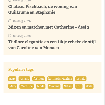
06 aug 2026
Château Fischbach, de woning van
Guillaume en Stéphanie
04 aug 2026
Mixen en matchen met Catherine – deel 3
07 aug 2026
Tijdloze elegantie en een tikje rebels: de stijl
van Caroline van Monaco
Populaire tags
2024
Amalia
fashion
koningin Máxima
Letizia
Mary
Mathilde
Mode
Máxima
Natan
stijl
style