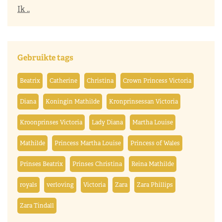
Ik ..
Gebruikte tags
Beatrix
Catherine
Christina
Crown Princess Victoria
Diana
Koningin Mathilde
Kronprinsessan Victoria
Kroonprinses Victoria
Lady Diana
Martha Louise
Mathilde
Princess Martha Louise
Princess of Wales
Prinses Beatrix
Prinses Christina
Reina Mathilde
royals
verloving
Victoria
Zara
Zara Phillips
Zara Tindall