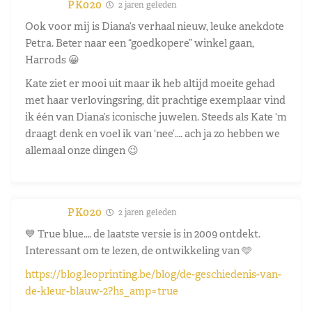
PK020
2 jaren geleden
Ook voor mij is Diana’s verhaal nieuw, leuke anekdote
Petra. Beter naar een “goedkopere” winkel gaan,
Harrods 😀
Kate ziet er mooi uit maar ik heb altijd moeite gehad
met haar verlovingsring, dit prachtige exemplaar vind
ik één van Diana’s iconische juwelen. Steeds als Kate ‘m
draagt denk en voel ik van ‘nee’…. ach ja zo hebben we
allemaal onze dingen 😉
PK020
2 jaren geleden
💙 True blue…. de laatste versie is in 2009 ontdekt.
Interessant om te lezen, de ontwikkeling van 🩵
https://blog.leoprinting.be/blog/de-geschiedenis-van-
de-kleur-blauw-2?hs_amp=true