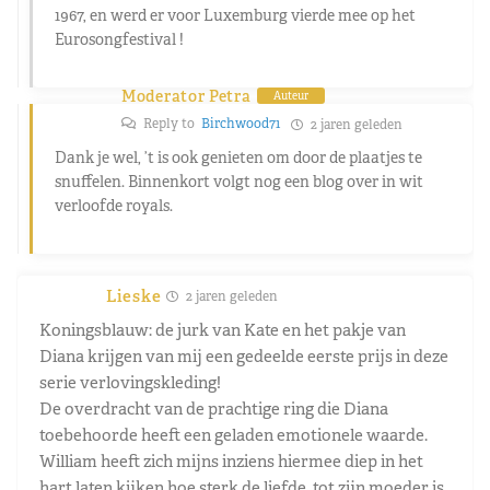
1967, en werd er voor Luxemburg vierde mee op het
Eurosongfestival !
Moderator Petra
Auteur
Reply to
Birchwood71
2 jaren geleden
Dank je wel, ’t is ook genieten om door de plaatjes te
snuffelen. Binnenkort volgt nog een blog over in wit
verloofde royals.
Lieske
2 jaren geleden
Koningsblauw: de jurk van Kate en het pakje van
Diana krijgen van mij een gedeelde eerste prijs in deze
serie verlovingskleding!
De overdracht van de prachtige ring die Diana
toebehoorde heeft een geladen emotionele waarde.
William heeft zich mijns inziens hiermee diep in het
hart laten kijken hoe sterk de liefde, tot zijn moeder is