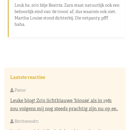
Leuk he, zo’n blije Beatrix. Zara staat natuurlijk ook een
behoorlijk eind van ‘de troon’ af, dus waarom ook niet.
Martha Louise stond dichterbij. Die netpanty, pfff
haha.
Laatste reacties
Pieter
Leuke blog! Zo’n lichtblauwe ‘blouse’ als in 1981
zou volgens mij nog steeds prachtig zijn nu op ee..
Birchwood71