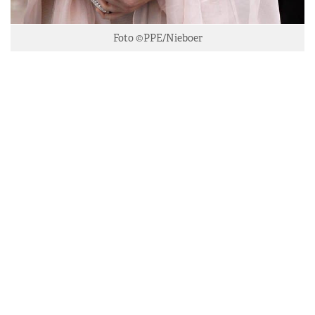
Foto ©PPE/Nieboer