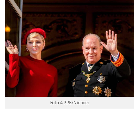
Foto ©PPE/Nieboer