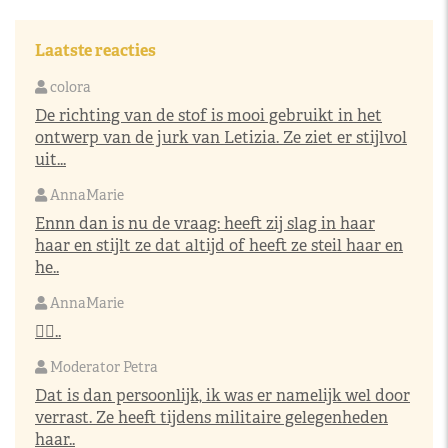
Laatste reacties
colora
De richting van de stof is mooi gebruikt in het
ontwerp van de jurk van Letizia. Ze ziet er stijlvol
uit...
AnnaMarie
Ennn dan is nu de vraag: heeft zij slag in haar
haar en stijlt ze dat altijd of heeft ze steil haar en
he..
AnnaMarie
👌🏼..
Moderator Petra
Dat is dan persoonlijk, ik was er namelijk wel door
verrast. Ze heeft tijdens militaire gelegenheden
haar..