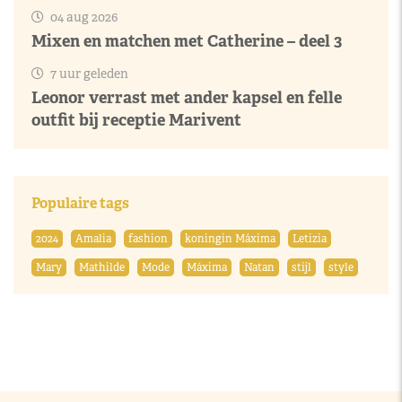
04 aug 2026
Mixen en matchen met Catherine – deel 3
7 uur geleden
Leonor verrast met ander kapsel en felle
outfit bij receptie Marivent
Populaire tags
2024
Amalia
fashion
koningin Máxima
Letizia
Mary
Mathilde
Mode
Máxima
Natan
stijl
style