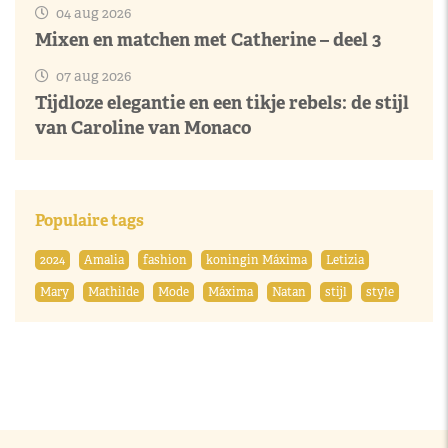
04 aug 2026
Mixen en matchen met Catherine – deel 3
07 aug 2026
Tijdloze elegantie en een tikje rebels: de stijl
van Caroline van Monaco
Populaire tags
2024
Amalia
fashion
koningin Máxima
Letizia
Mary
Mathilde
Mode
Máxima
Natan
stijl
style