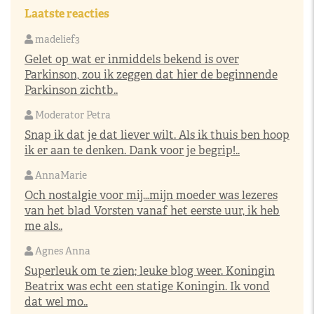
Laatste reacties
madelief3
Gelet op wat er inmiddels bekend is over
Parkinson, zou ik zeggen dat hier de beginnende
Parkinson zichtb..
Moderator Petra
Snap ik dat je dat liever wilt. Als ik thuis ben hoop
ik er aan te denken. Dank voor je begrip!..
AnnaMarie
Och nostalgie voor mij…mijn moeder was lezeres
van het blad Vorsten vanaf het eerste uur, ik heb
me als..
Agnes Anna
Superleuk om te zien; leuke blog weer. Koningin
Beatrix was echt een statige Koningin. Ik vond
dat wel mo..