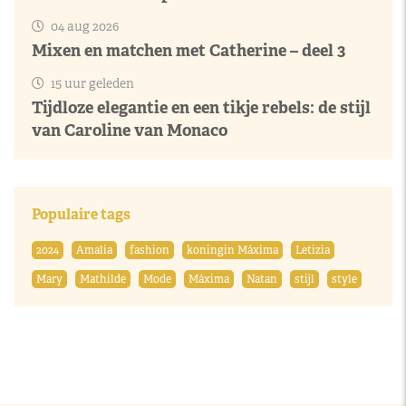
04 aug 2026
Mixen en matchen met Catherine – deel 3
15 uur geleden
Tijdloze elegantie en een tikje rebels: de stijl
van Caroline van Monaco
Populaire tags
2024
Amalia
fashion
koningin Máxima
Letizia
Mary
Mathilde
Mode
Máxima
Natan
stijl
style