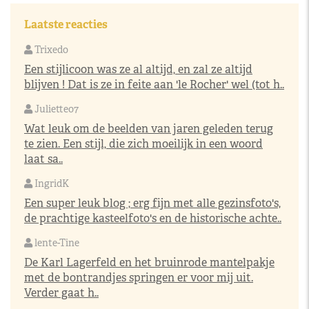
Laatste reacties
Trixedo
Een stijlicoon was ze al altijd, en zal ze altijd
blijven ! Dat is ze in feite aan 'le Rocher' wel (tot h..
Juliette07
Wat leuk om de beelden van jaren geleden terug
te zien. Een stijl, die zich moeilijk in een woord
laat sa..
IngridK
Een super leuk blog ; erg fijn met alle gezinsfoto's,
de prachtige kasteelfoto's en de historische achte..
lente-Tine
De Karl Lagerfeld en het bruinrode mantelpakje
met de bontrandjes springen er voor mij uit.
Verder gaat h..