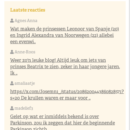
Laatste reacties
Agnes Anna
Wat maken de prinsessen Leonoor van Spanje (20)
en Ingrid Alexandra van Noorwegen (22) allebei
een evenwi..
Anne-Roos
Weer zo'n leuke blog! Altijd leuk om iets van
prinses Beatrix te zien, zeker in haar jongere jaren.
Ik ..
amaliaatje
https://x.com/Josemn1_/status/2086200443860828571?
s=20
De krullen waren er maar voor ..
madelief3
Gelet op wat er inmiddels bekend is over
Parkinson, zou ik zeggen dat hier de beginnende
Parkinson zichtb..