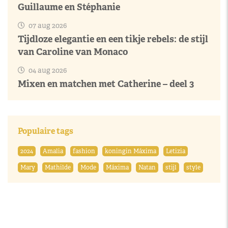
Guillaume en Stéphanie
07 aug 2026
Tijdloze elegantie en een tikje rebels: de stijl
van Caroline van Monaco
04 aug 2026
Mixen en matchen met Catherine – deel 3
Populaire tags
2024
Amalia
fashion
koningin Máxima
Letizia
Mary
Mathilde
Mode
Máxima
Natan
stijl
style