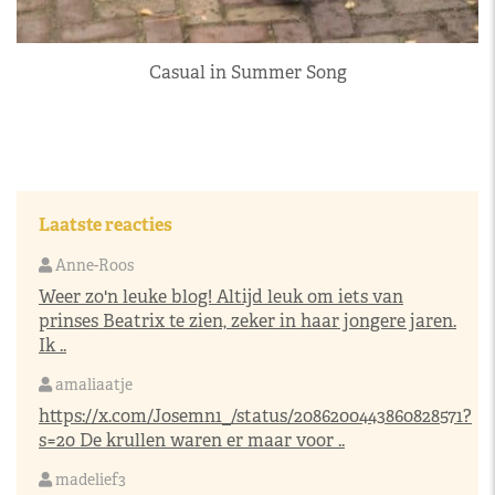
Casual in Summer Song
Laatste reacties
Anne-Roos
Weer zo'n leuke blog! Altijd leuk om iets van
prinses Beatrix te zien, zeker in haar jongere jaren.
Ik ..
amaliaatje
https://x.com/Josemn1_/status/2086200443860828571?
s=20
De krullen waren er maar voor ..
madelief3