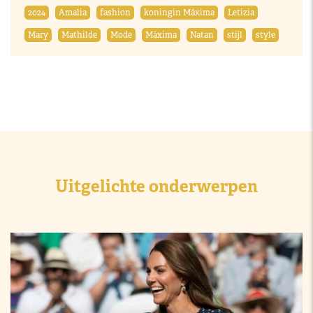
2024
Amalia
fashion
koningin Máxima
Letizia
Mary
Mathilde
Mode
Máxima
Natan
stijl
style
Uitgelichte onderwerpen