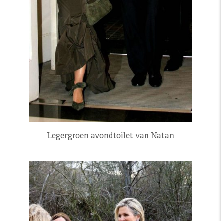
Legergroen avondtoilet van Natan