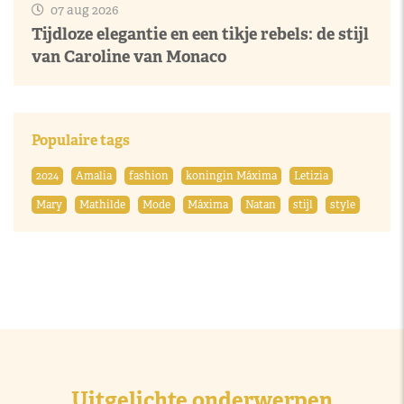
07 aug 2026
Tijdloze elegantie en een tikje rebels: de stijl
van Caroline van Monaco
Populaire tags
2024
Amalia
fashion
koningin Máxima
Letizia
Mary
Mathilde
Mode
Máxima
Natan
stijl
style
Uitgelichte onderwerpen