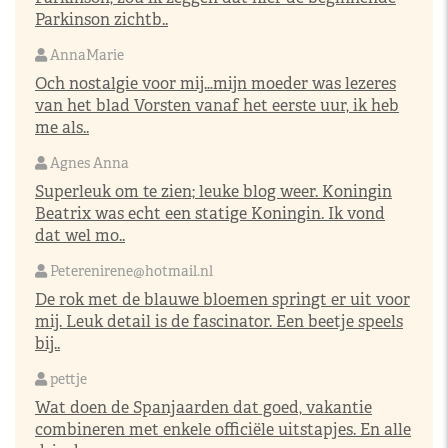
Parkinson zichtb..
AnnaMarie
Och nostalgie voor mij…mijn moeder was lezeres
van het blad Vorsten vanaf het eerste uur, ik heb
me als..
Agnes Anna
Superleuk om te zien; leuke blog weer. Koningin
Beatrix was echt een statige Koningin. Ik vond
dat wel mo..
Peterenirene@hotmail.nl
De rok met de blauwe bloemen springt er uit voor
mij. Leuk detail is de fascinator. Een beetje speels
bij..
pettje
Wat doen de Spanjaarden dat goed, vakantie
combineren met enkele officiële uitstapjes. En alle