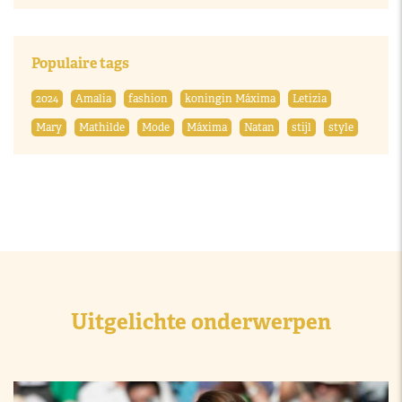
Populaire tags
2024
Amalia
fashion
koningin Máxima
Letizia
Mary
Mathilde
Mode
Máxima
Natan
stijl
style
Uitgelichte onderwerpen