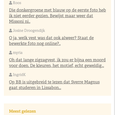
Roos
Die donkergroene met blauw op de eerste foto heb
ik niet eerder gezien. Bewijst maar weer dat
Missoni ni..
Josine Droogendijk
O ja, welk vest was dat ook alweer? Staat de
bewerkte foto nog online?..
myria
Oh dat lange zigzagvest, ik zou er bijna een moord
voor doen. De kleuren, het motief, echt geweldig...
IngridK
Op BB is uitgebreid te lezen dat Sverre Magnus
gaat studeren in Lissabon...
Meest gelezen