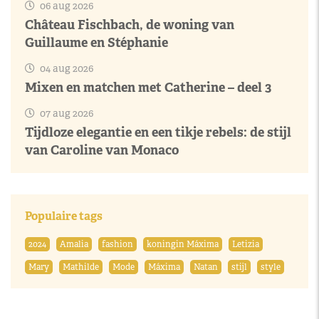
06 aug 2026
Château Fischbach, de woning van
Guillaume en Stéphanie
04 aug 2026
Mixen en matchen met Catherine – deel 3
07 aug 2026
Tijdloze elegantie en een tikje rebels: de stijl
van Caroline van Monaco
Populaire tags
2024
Amalia
fashion
koningin Máxima
Letizia
Mary
Mathilde
Mode
Máxima
Natan
stijl
style