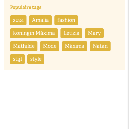
Populaire tags
2024
Amalia
fashion
koningin Máxima
Letizia
Mary
Mathilde
Mode
Máxima
Natan
stijl
style