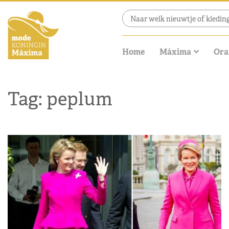
Home
Máxima
Ora
Tag: peplum