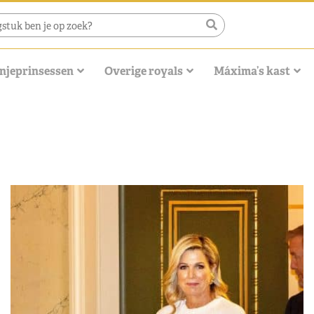
njeprinsessen
Overige royals
Máxima’s kast