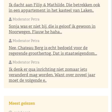
Ik dacht aan Filip & Mathilde. Die betrekken ook
in een appartement in het kasteel van Laken..
Moderator Petra
Sonja was er niet bij, die is geloof ik gewoon in
Noorwegen. Flauw he haha...
Moderator Petra
Nee, Chateau Berg is echt bedoeld voor de
regerende groothertog. Dat is staatseigendom...
Moderator Petra
Ik denk er qua inrichting niet zomaar iets
veranderd mag worden. Want over zoveel jaar
moet de volgende e..
Meest gelezen