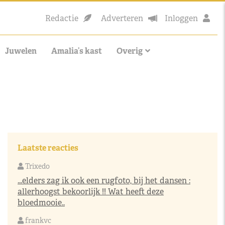
Redactie
Adverteren
Inloggen
Juwelen
Amalia’s kast
Overig
Laatste reacties
Trixedo
...elders zag ik ook een rugfoto, bij het dansen :
allerhoogst bekoorlijk !! Wat heeft deze
bloedmooie..
frankvc