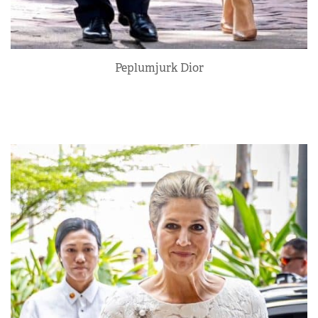
Peplumjurk Dior