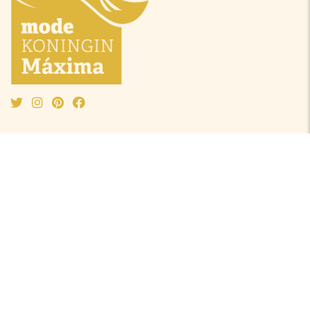
Mode Máxima
Oranjeprinsessen
Mode algemeen
Beatrix
Outfit van de maand
Amalia
Ontwerpers
Alexia
Accessoires
Ariane
Laurentien
Mabel