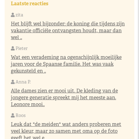
Laatste reacties
zita
Het blijft wel bijzonder: de koning die tijdens zijn
vakantie officiële ontvangsten houdt, maar dan
wel ..
Pieter
Wat een verademing na ogenschijnlijk moeilijke
jaren voor de Spaanse familie. Het was vaak
gekunsteld en ..
Anna P.
Alle dames zien er mooi uit. De kleding van de
jongere generatie spreekt mij het meeste aan.
Leonore mooi..
Roos
Leuk dat "de meiden" wat anders proberen met
veel kleur, maar zo samen met oma op de foto
geeft het wel e..