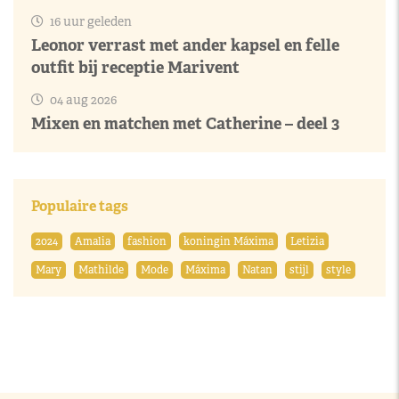
16 uur geleden
Leonor verrast met ander kapsel en felle
outfit bij receptie Marivent
04 aug 2026
Mixen en matchen met Catherine – deel 3
Populaire tags
2024
Amalia
fashion
koningin Máxima
Letizia
Mary
Mathilde
Mode
Máxima
Natan
stijl
style