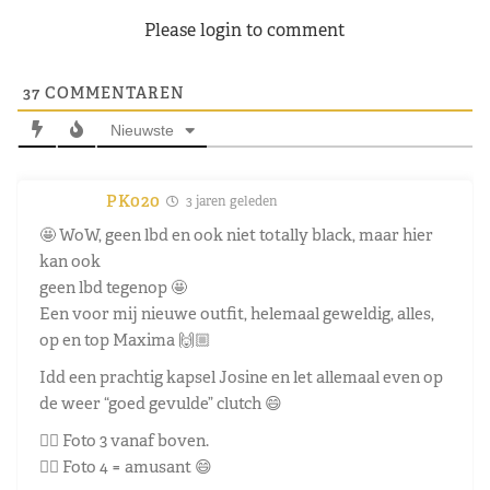
Please login to comment
37
COMMENTAREN
Nieuwste
PK020
3 jaren geleden
🤩 WoW, geen lbd en ook niet totally black, maar hier
kan ook
geen lbd tegenop 🤩
Een voor mij nieuwe outfit, helemaal geweldig, alles,
op en top Maxima 🙌🏼
Idd een prachtig kapsel Josine en let allemaal even op
de weer “goed gevulde” clutch 😄
👉🏼 Foto 3 vanaf boven.
👉🏼 Foto 4 = amusant 😄