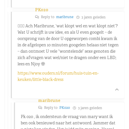
PK020
Reply to
maribrune
3 jaren geleden
🤷🏼‍♂️ Ach Maribrune, ‘wat klopt wel en wat klopt niet’?
Wat U schrijft is uw idee, en als U even googelt ~ de
oorsprong van de door U opgeworpen combi kwam ik
in de afgelopen 10 minuten googelen helaas niet tegen
~ dan ontmoet U vele “worstelende” sexe genoten die
zich afvragen wat wel/niet te dragen onder een LBD;
lees en Njoy 🤓
https://www.ouders.nl/forum/huis-tuin-en-
keuken/little-black-dress
maribrune
Reply to
PK020
3 jaren geleden
Pk 020 , ik ondersteun de vraag van mary want ik
ben ook benieuwd naar het antwoord. Jammer dat