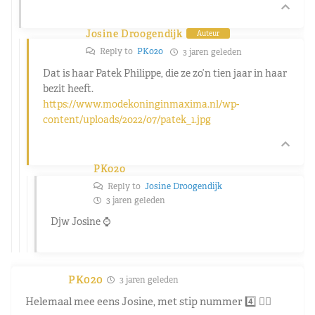
Josine Droogendijk
Auteur
Reply to
PK020
3 jaren geleden
Dat is haar Patek Philippe, die ze zo’n tien jaar in haar
bezit heeft.
https://www.modekoninginmaxima.nl/wp-
content/uploads/2022/07/patek_1.jpg
PK020
Reply to
Josine Droogendijk
3 jaren geleden
Djw Josine ⌚️
PK020
3 jaren geleden
Helemaal mee eens Josine, met stip nummer 4️⃣ 👌🏼