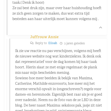
taak.( Denk ik hoor)
Ze zal best druk zijn, maar over haar huishouding hoeft
ze zich geen zorgen te maken, dus wat extra tijd
besteden aan haar uiterlijk moet kunnen volgens mij .
Juffrouw Annie
Reply to
Elisah
3 jaren geleden
Ik zie uw reactie nu pas verschijnen, volgens mij heeft
de nieuwe website nog wat kinderziektes. Ik denk ook
dat representatief voor de dag komen bij haar taak
hoort. Hierin slaat ze met enige regelmaat de plank
mis naar mijn bescheiden mening.
Sowieso hoe meer beelden ik bekijk van Maxima,
Catherine, Mathilde enzovoorts, hoe meer mij het
enorme verschil opvalt in (ongeschreven?) regels voor
dames- en herenmode. Eigenlijk best raar als je er goed
over nadenkt. Neem nu de foto van de 2e LBD in deze
blog. De heer naast Maxima: seksloos pak, jasje zit niet
goed, broekspijpen te wijd, oninteressante kleur,