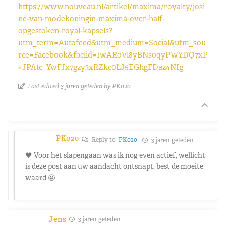
https://www.nouveau.nl/artikel/maxima/royalty/josi
ne-van-modekoningin-maxima-over-half-
opgestoken-royal-kapsels?
utm_term=Autofeed&utm_medium=Social&utm_sou
rce=Facebook&fbclid=IwAR0Vl8yBNs0qyPWYDQ7xP
4JPAtc_YwFJx7gzy3xRZkc0LJ5EGhgFDaz4NIg
Last edited 3 jaren geleden by PK020
PK020
Reply to
PK020
3 jaren geleden
🖤 Voor het slapengaan was ik nog even actief, wellicht
is deze post aan uw aandacht ontsnapt, best de moeite
waard 🤩
Jens
3 jaren geleden