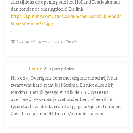
2013 tijdens de opening van het Holland Festival(maar
dan zonder de omslagdoek) Zie link
https://i.pinimg.com/236x/42/98/4c/42984c5d2b0ebddc
8c74e50151d7e3a3.jpg
.
Last edited 3 jaren geleden by Tantie
Leene
3 jaren geleden
Nr 3 en 4. Overigens eens met degene die schrijft dat
zwart wat hard staat bij Maxima. En niet alleen bij
Maxima! Eerlijk gezegd vind ik de LBD wel eens
overrated. Zeker als je wat ouder bent of een licht
type staat een donkerrood of grijs jurkje veel mooier.
Zwart laat je er snel bleek en/of ouder uitzien.