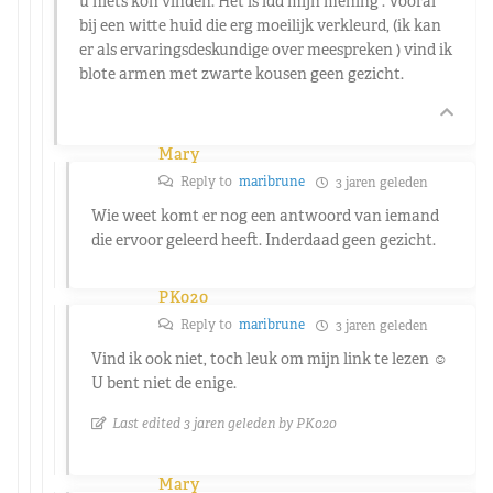
u niets kon vinden. Het is idd mijn mening . Vooral
bij een witte huid die erg moeilijk verkleurd, (ik kan
er als ervaringsdeskundige over meespreken ) vind ik
blote armen met zwarte kousen geen gezicht.
Mary
Reply to
maribrune
3 jaren geleden
Wie weet komt er nog een antwoord van iemand
die ervoor geleerd heeft. Inderdaad geen gezicht.
PK020
Reply to
maribrune
3 jaren geleden
Vind ik ook niet, toch leuk om mijn link te lezen ☺️
U bent niet de enige.
Last edited 3 jaren geleden by PK020
Mary