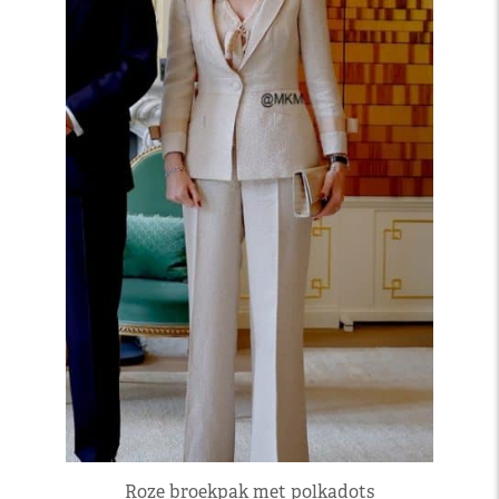
Roze broekpak met polkadots