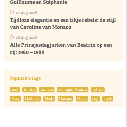
Guillaume en Stéphanie
07 aug 2026
Tijdloze elegantie en een tikje rebels: de stijl
van Caroline van Monaco
08 aug 2026
Alle Prinsjesdagjurken van Beatrix op een
rij: 1980 – 1985
Populaire tags
2024
Amalia
fashion
koningin Máxima
Letizia
Mary
Mathilde
Mode
Máxima
Natan
stijl
style