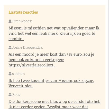
Laatste reacties
Birchwood71
Missoni is misschien net wat opvallender, maar ik
vind het wel een leuk merk. Kleurrijk en goed te
combin..
Josine Droogendijk
Als een moord je meer kost dan 368 euro, zou je
hem ook zo kunnen verkrijgen:
https://nl.vestiairecollect..
siobhan
Ik heb twee kussentjes van Missoni, ook zigzag.
Verveelt niet..
Roos
Die donkergroene met blauw op de eerste foto heb
ik niet eerder gezien. Bewijst maar weer dat