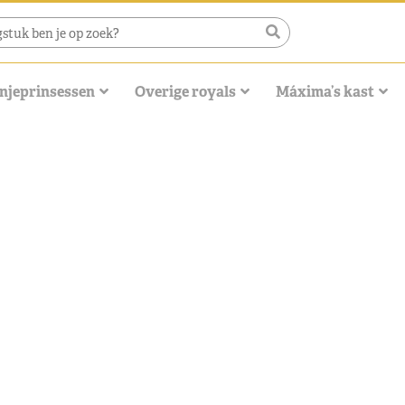
njeprinsessen
Overige royals
Máxima’s kast