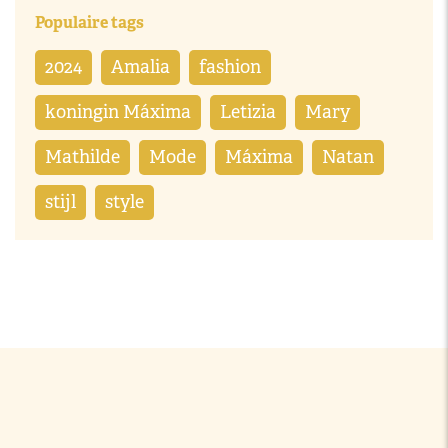
Populaire tags
2024
Amalia
fashion
koningin Máxima
Letizia
Mary
Mathilde
Mode
Máxima
Natan
stijl
style