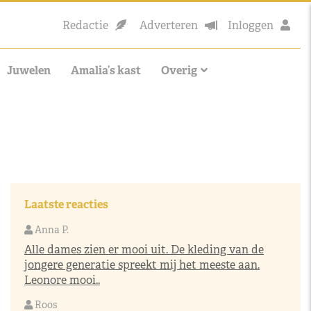
Redactie
Adverteren
Inloggen
Juwelen
Amalia’s kast
Overig
Laatste reacties
Anna P.
Alle dames zien er mooi uit. De kleding van de
jongere generatie spreekt mij het meeste aan.
Leonore mooi..
Roos