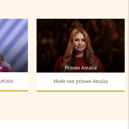
a
Prinses Amalia
etizia
Mode van prinses Amalia