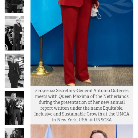
21-09-2022 Secretary-General Antonio Guterres
meets with Queen Maxima of the Netherlands
during the presentation of her new annual
report written under the name Equitable,
Inclusive and Sustainable Growth at the UNGA
in New York, USA. © UNSGSA