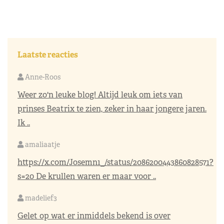
Laatste reacties
Anne-Roos
Weer zo'n leuke blog! Altijd leuk om iets van
prinses Beatrix te zien, zeker in haar jongere jaren.
Ik ..
amaliaatje
https://x.com/Josemn1_/status/2086200443860828571?
s=20
De krullen waren er maar voor ..
madelief3
Gelet op wat er inmiddels bekend is over