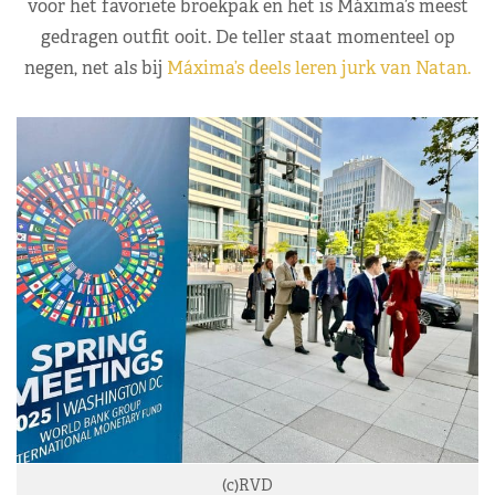
voor het favoriete broekpak en het is Máxima’s meest
gedragen outfit ooit. De teller staat momenteel op
negen, net als bij
Máxima’s deels leren jurk van Natan.
(c)RVD