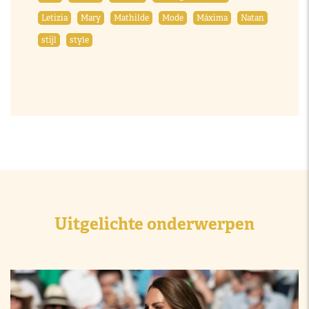
Letizia
Mary
Mathilde
Mode
Máxima
Natan
stijl
style
Uitgelichte onderwerpen