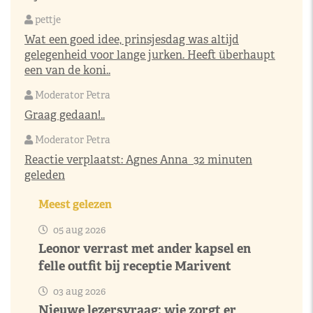
pettje
Wat een goed idee, prinsjesdag was altijd
gelegenheid voor lange jurken. Heeft überhaupt
een van de koni..
Moderator Petra
Graag gedaan!..
Moderator Petra
Reactie verplaatst:
Agnes Anna
32 minuten
geleden
Meest gelezen
05 aug 2026
Leonor verrast met ander kapsel en
felle outfit bij receptie Marivent
03 aug 2026
Nieuwe lezersvraag: wie zorgt er