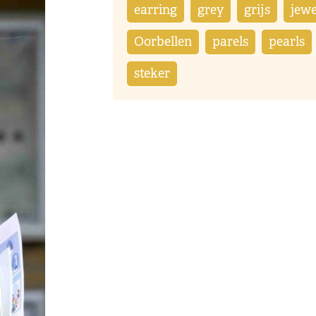
earring
grey
grijs
jewe
Oorbellen
parels
pearls
steker