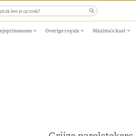
njeprinsessen
Overige royals
Máxima’s kast