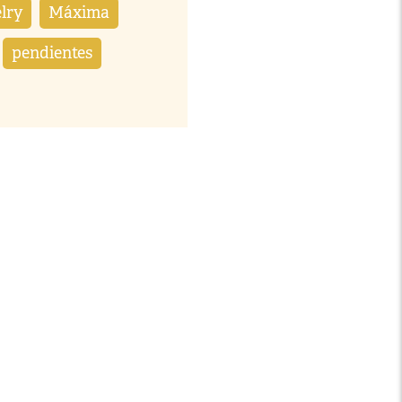
lry
Máxima
pendientes