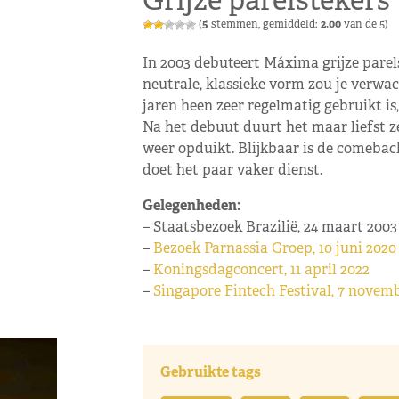
Grijze parelstekers
(
5
stemmen, gemiddeld:
2,00
van de 5)
In 2003 debuteert Máxima grijze parel
neutrale, klassieke vorm zou je verwa
jaren heen zeer regelmatig gebruikt is
Na het debuut duurt het maar liefst z
weer opduikt. Blijkbaar is de comebac
doet het paar vaker dienst.
Gelegenheden:
– Staatsbezoek Brazilië, 24 maart 2003
–
Bezoek Parnassia Groep, 10 juni 2020
–
Koningsdagconcert, 11 april 2022
–
Singapore Fintech Festival, 7 novem
Gebruikte tags