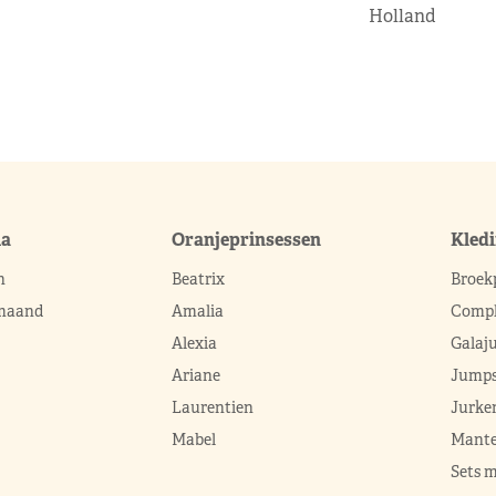
Holland
ma
Oranjeprinsessen
Kled
n
Beatrix
Broek
 maand
Amalia
Compl
Alexia
Galaj
Ariane
Jumps
Laurentien
Jurke
Mabel
Mante
Sets 