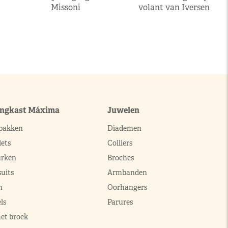
Missoni
volant van Iversen
ingkast Máxima
Juwelen
pakken
Diademen
ets
Colliers
urken
Broches
uits
Armbanden
n
Oorhangers
ls
Parures
met broek