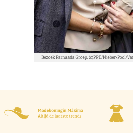
Bezoek Parnassia Groep. (c)PPE/Nieber/Pool/Va
Modekoningin Máxima
Altijd de laatste trends