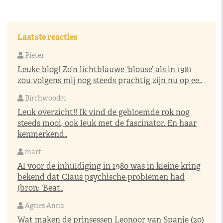
Laatste reacties
Pieter
Leuke blog! Zo’n lichtblauwe ‘blouse’ als in 1981
zou volgens mij nog steeds prachtig zijn nu op ee..
Birchwood71
Leuk overzicht!! Ik vind de gebloemde rok nog
steeds mooi, ook leuk met de fascinator. En haar
kenmerkend..
mart
Al voor de inhuldiging in 1980 was in kleine kring
bekend dat Claus psychische problemen had
(bron: 'Beat..
Agnes Anna
Wat maken de prinsessen Leonoor van Spanje (20)