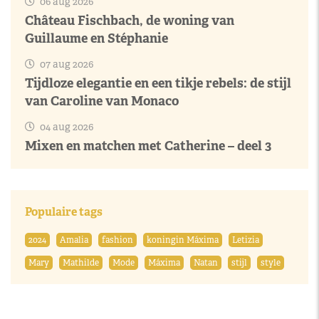
06 aug 2026
Château Fischbach, de woning van
Guillaume en Stéphanie
07 aug 2026
Tijdloze elegantie en een tikje rebels: de stijl
van Caroline van Monaco
04 aug 2026
Mixen en matchen met Catherine – deel 3
Populaire tags
2024
Amalia
fashion
koningin Máxima
Letizia
Mary
Mathilde
Mode
Máxima
Natan
stijl
style