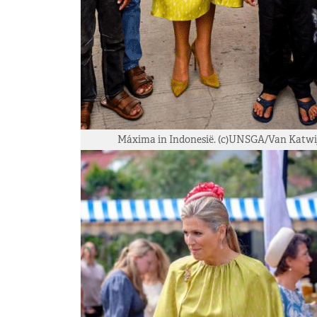
Máxima in Indonesië. (c)UNSGA/Van Katwi