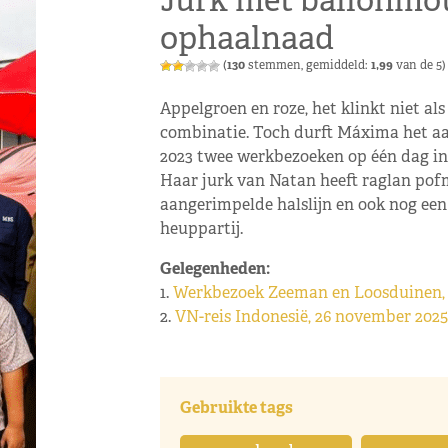
Jurk met ballonmo
ophaalnaad
(
130
stemmen, gemiddeld:
1,99
van de 5)
Appelgroen en roze, het klinkt niet als
combinatie. Toch durft Máxima het aa
2023 twee werkbezoeken op één dag in
Haar jurk van Natan heeft raglan pof
aangerimpelde halslijn en ook nog een
heuppartij.
Gelegenheden:
1.
Werkbezoek Zeeman en Loosduinen, 2
2.
VN-reis Indonesië, 26 november 202
Gebruikte tags