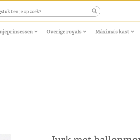
njeprinsessen
Overige royals
Máxima’s kast