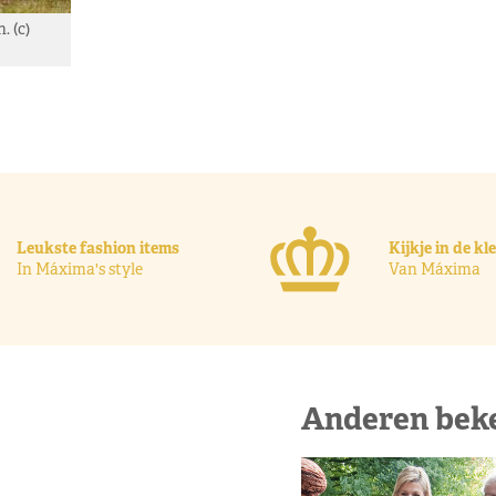
 (c)
Leukste fashion items
Kijkje in de k
In Máxima's style
Van Máxima
Anderen bek