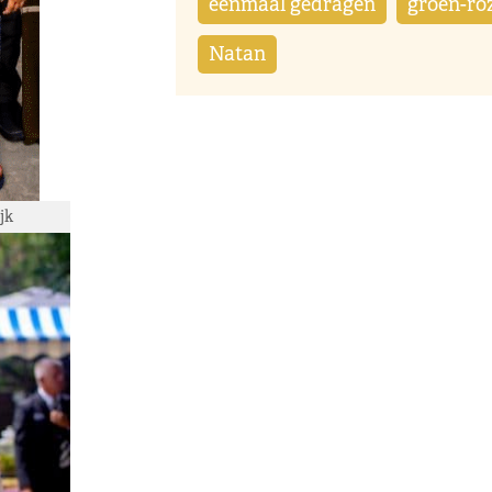
eenmaal gedragen
groen-ro
Natan
jk