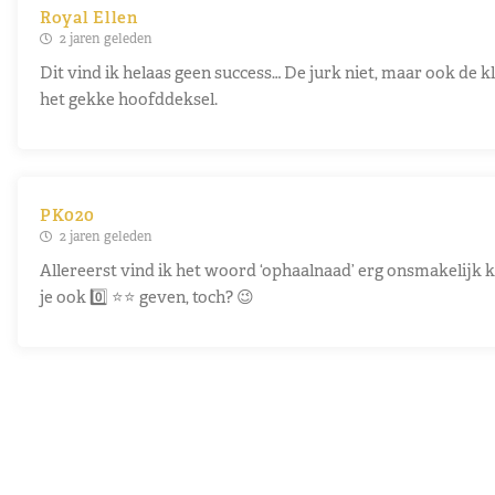
Royal Ellen
2 jaren geleden
Dit vind ik helaas geen success… De jurk niet, maar ook de
het gekke hoofddeksel.
PK020
2 jaren geleden
Allereerst vind ik het woord ‘ophaalnaad’ erg onsmakelijk 
je ook 0️⃣ ⭐️⭐️ geven, toch? 😉