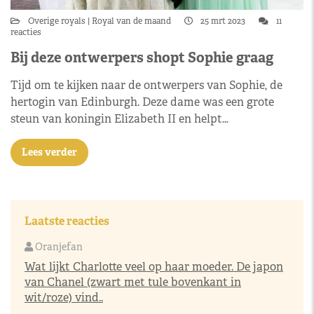
Overige royals
Royal van de maand
25 mrt 2023
11
reacties
Bij deze ontwerpers shopt Sophie graag
Tijd om te kijken naar de ontwerpers van Sophie, de
hertogin van Edinburgh. Deze dame was een grote
steun van koningin Elizabeth II en helpt…
Lees verder
Laatste reacties
Oranjefan
Wat lijkt Charlotte veel op haar moeder. De japon
van Chanel (zwart met tule bovenkant in
wit/roze) vind..