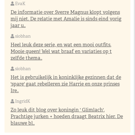
EvaK
De informatie over Sverre Magnus klopt volgens
mij niet. De relatie met Amalie is sinds eind vorig
jaar u..
siobhan
Heel leuk deze serie, en wat een mooi outfits.
Mooie queen! Wel wat braaf en variaties op t
zelfde thema..
siobhan
Het is gebruikelijk in koninklijke gezinnen dat de
'spare' gaat rebelleren zie Harrie en onze prinses
Ire..
IngridK
Zo leuk dit blog over koningin ' Glimlach'.
Prachtige jurken + hoeden draagt Beatrix hier. De
blauwe bl..