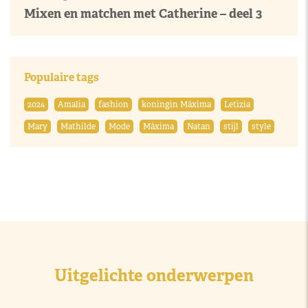
Mixen en matchen met Catherine – deel 3
Populaire tags
2024
Amalia
fashion
koningin Máxima
Letizia
Mary
Mathilde
Mode
Máxima
Natan
stijl
style
Uitgelichte onderwerpen