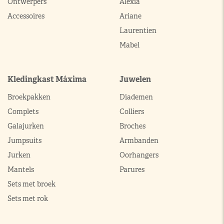
Ontwerpers
Alexia
Accessoires
Ariane
Laurentien
Mabel
Kledingkast Máxima
Juwelen
Broekpakken
Diademen
Complets
Colliers
Galajurken
Broches
Jumpsuits
Armbanden
Jurken
Oorhangers
Mantels
Parures
Sets met broek
Sets met rok