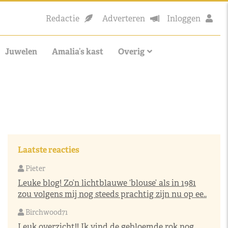
Redactie
Adverteren
Inloggen
Juwelen
Amalia’s kast
Overig
Laatste reacties
Pieter
Leuke blog! Zo’n lichtblauwe ‘blouse’ als in 1981
zou volgens mij nog steeds prachtig zijn nu op ee..
Birchwood71
Leuk overzicht!! Ik vind de gebloemde rok nog