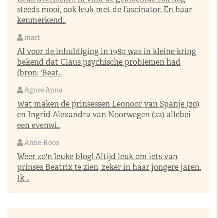
steeds mooi, ook leuk met de fascinator. En haar
kenmerkend..
mart
Al voor de inhuldiging in 1980 was in kleine kring
bekend dat Claus psychische problemen had
(bron: 'Beat..
Agnes Anna
Wat maken de prinsessen Leonoor van Spanje (20)
en Ingrid Alexandra van Noorwegen (22) allebei
een evenwi..
Anne-Roos
Weer zo'n leuke blog! Altijd leuk om iets van
prinses Beatrix te zien, zeker in haar jongere jaren.
Ik ..