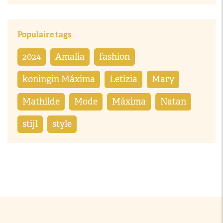
Populaire tags
2024
Amalia
fashion
koningin Máxima
Letizia
Mary
Mathilde
Mode
Máxima
Natan
stijl
style