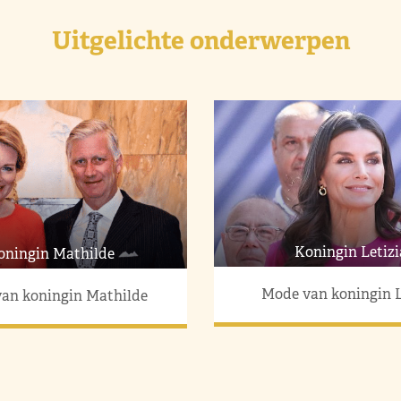
Uitgelichte onderwerpen
Koningin Letizi
oningin Mathilde
Mode van koningin L
an koningin Mathilde