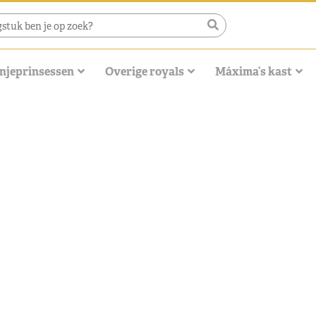
njeprinsessen
Overige royals
Máxima’s kast