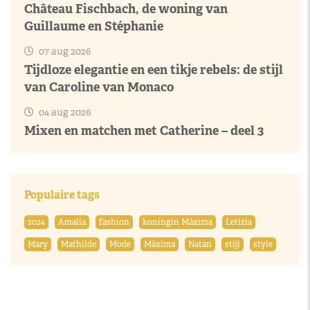
Château Fischbach, de woning van
Guillaume en Stéphanie
07 aug 2026
Tijdloze elegantie en een tikje rebels: de stijl
van Caroline van Monaco
04 aug 2026
Mixen en matchen met Catherine – deel 3
Populaire tags
2024
Amalia
fashion
koningin Máxima
Letizia
Mary
Mathilde
Mode
Máxima
Natan
stijl
style