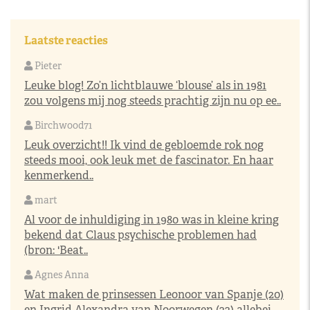
Laatste reacties
Pieter
Leuke blog! Zo’n lichtblauwe ‘blouse’ als in 1981
zou volgens mij nog steeds prachtig zijn nu op ee..
Birchwood71
Leuk overzicht!! Ik vind de gebloemde rok nog
steeds mooi, ook leuk met de fascinator. En haar
kenmerkend..
mart
Al voor de inhuldiging in 1980 was in kleine kring
bekend dat Claus psychische problemen had
(bron: 'Beat..
Agnes Anna
Wat maken de prinsessen Leonoor van Spanje (20)
en Ingrid Alexandra van Noorwegen (22) allebei