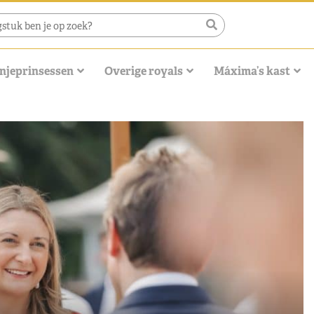
njeprinsessen
Overige royals
Máxima’s kast