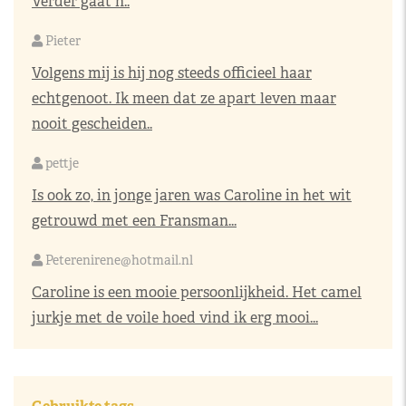
Verder gaat h..
Pieter
Volgens mij is hij nog steeds officieel haar
echtgenoot. Ik meen dat ze apart leven maar
nooit gescheiden..
pettje
Is ook zo, in jonge jaren was Caroline in het wit
getrouwd met een Fransman...
Peterenirene@hotmail.nl
Caroline is een mooie persoonlijkheid. Het camel
jurkje met de voile hoed vind ik erg mooi...