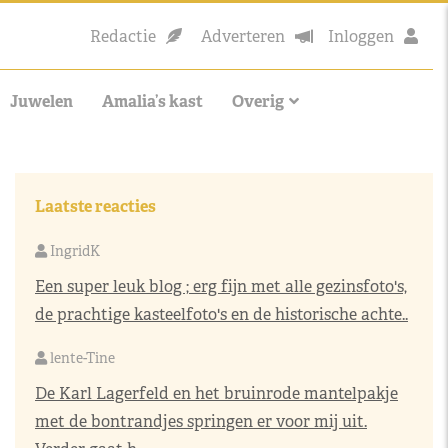
Redactie
Adverteren
Inloggen
Juwelen
Amalia’s kast
Overig
Laatste reacties
IngridK
Een super leuk blog ; erg fijn met alle gezinsfoto's,
de prachtige kasteelfoto's en de historische achte..
lente-Tine
De Karl Lagerfeld en het bruinrode mantelpakje
met de bontrandjes springen er voor mij uit.