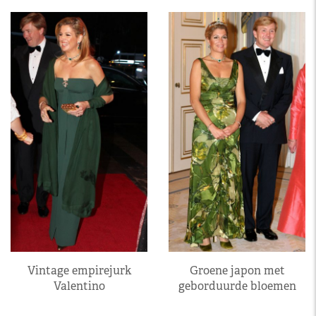
Vintage empirejurk
Groene japon met
Valentino
geborduurde bloemen