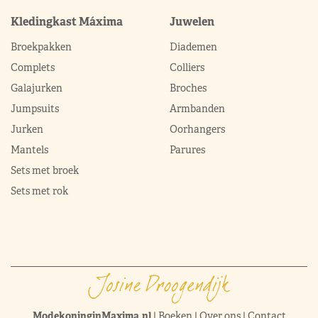
Kledingkast Máxima
Juwelen
Broekpakken
Diademen
Complets
Colliers
Galajurken
Broches
Jumpsuits
Armbanden
Jurken
Oorhangers
Mantels
Parures
Sets met broek
Sets met rok
ModekoninginMaxima.nl
|
Boeken
|
Over ons
|
Contact