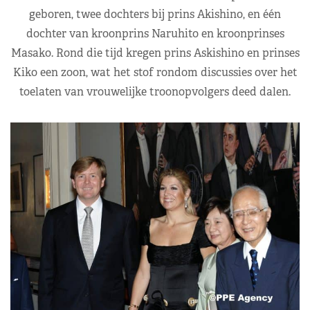
geboren, twee dochters bij prins Akishino, en één
dochter van kroonprins Naruhito en kroonprinses
Masako. Rond die tijd kregen prins Askishino en prinses
Kiko een zoon, wat het stof rondom discussies over het
toelaten van vrouwelijke troonopvolgers deed dalen.