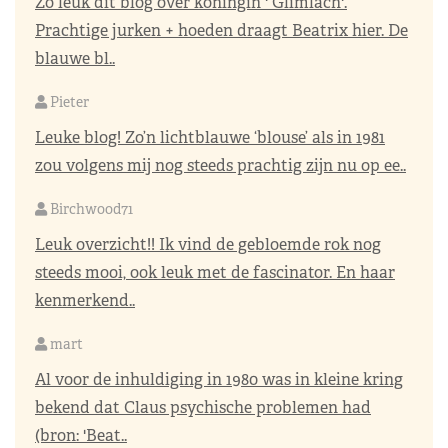
Zo leuk dit blog over koningin ' Glimlach'.
Prachtige jurken + hoeden draagt Beatrix hier. De
blauwe bl..
Pieter
Leuke blog! Zo’n lichtblauwe ‘blouse’ als in 1981
zou volgens mij nog steeds prachtig zijn nu op ee..
Birchwood71
Leuk overzicht!! Ik vind de gebloemde rok nog
steeds mooi, ook leuk met de fascinator. En haar
kenmerkend..
mart
Al voor de inhuldiging in 1980 was in kleine kring
bekend dat Claus psychische problemen had
(bron: 'Beat..