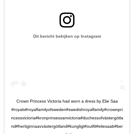
Dit bericht bekijken op Instagram
Crown Princess Victoria had worn a dress by Elie Saa
#royals#royalfamilyofsweden#swedishroyalfamily#crownpri
ncessvictoria#kronprinsessanvictoria#duchessofvästergötla
nd#hertiginnaavvästergötland#kungligt#outfit#eliesaab#ber