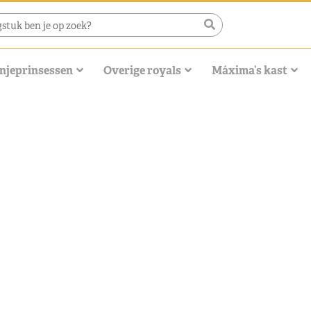
njeprinsessen
Overige royals
Máxima’s kast