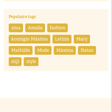
Populaire tags
2024
Amalia
fashion
koningin Máxima
Letizia
Mary
Mathilde
Mode
Máxima
Natan
stijl
style