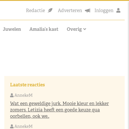
Redactie
Adverteren
Inloggen
Juwelen
Amalia’s kast
Overig
Laatste reacties
AnnekeM
Wat een geweldige jurk. Mooie kleur en lekker
zomers. Letizia heeft een goede keuze qua
oorbellen, ook we..
AnnekeM