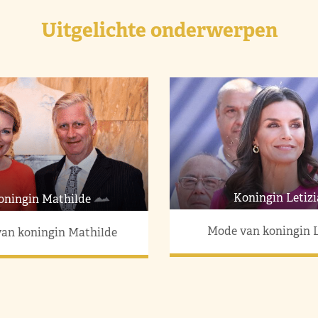
Uitgelichte onderwerpen
Koningin Letizi
oningin Mathilde
Mode van koningin L
an koningin Mathilde