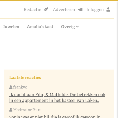
Redactie
Adverteren
Inloggen
Juwelen
Amalia’s kast
Overig
Laatste reacties
frankvc
Ik dacht aan Filip & Mathilde. Die betrekken ook
in een appartement in het kasteel van Laken..
Moderator Petra
Sonja was er niet bij, die is geloof ik gewoon in