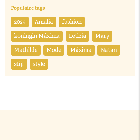
Populaire tags
2024
Amalia
fashion
koningin Máxima
Letizia
Mary
Mathilde
Mode
Máxima
Natan
stijl
style