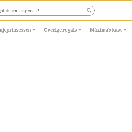
njeprinsessen
Overige royals
Máxima’s kast