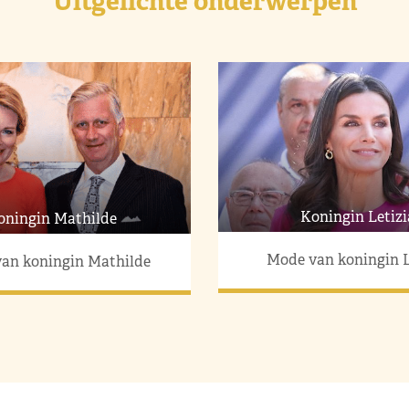
Uitgelichte onderwerpen
Koningin Letizi
oningin Mathilde
Mode van koningin L
an koningin Mathilde