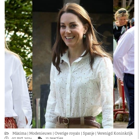
Máxima
Modenieuws
Overige royals
Spanje
Verenigd Koninkrijk
07 mrt 2024
12 reacties