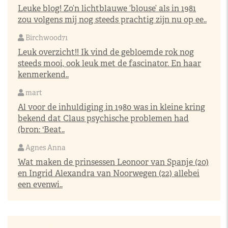
Leuke blog! Zo’n lichtblauwe ‘blouse’ als in 1981
zou volgens mij nog steeds prachtig zijn nu op ee..
Birchwood71
Leuk overzicht!! Ik vind de gebloemde rok nog
steeds mooi, ook leuk met de fascinator. En haar
kenmerkend..
mart
Al voor de inhuldiging in 1980 was in kleine kring
bekend dat Claus psychische problemen had
(bron: 'Beat..
Agnes Anna
Wat maken de prinsessen Leonoor van Spanje (20)
en Ingrid Alexandra van Noorwegen (22) allebei
een evenwi..