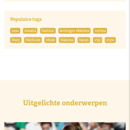
Populaire tags
2024
Amalia
fashion
koningin Máxima
Letizia
Mary
Mathilde
Mode
Máxima
Natan
stijl
style
Uitgelichte onderwerpen