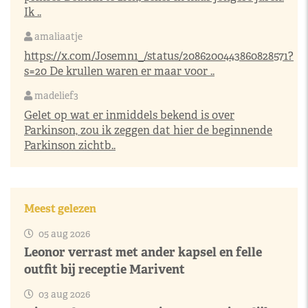
Ik ..
amaliaatje
https://x.com/Josemn1_/status/2086200443860828571?
s=20
De krullen waren er maar voor ..
madelief3
Gelet op wat er inmiddels bekend is over
Parkinson, zou ik zeggen dat hier de beginnende
Parkinson zichtb..
Meest gelezen
05 aug 2026
Leonor verrast met ander kapsel en felle
outfit bij receptie Marivent
03 aug 2026