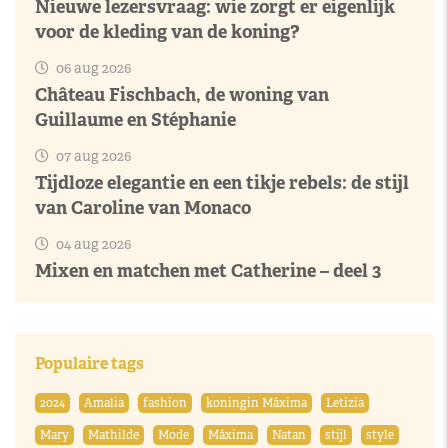
Nieuwe lezersvraag: wie zorgt er eigenlijk
voor de kleding van de koning?
06 aug 2026
Château Fischbach, de woning van
Guillaume en Stéphanie
07 aug 2026
Tijdloze elegantie en een tikje rebels: de stijl
van Caroline van Monaco
04 aug 2026
Mixen en matchen met Catherine – deel 3
Populaire tags
2024
Amalia
fashion
koningin Máxima
Letizia
Mary
Mathilde
Mode
Máxima
Natan
stijl
style