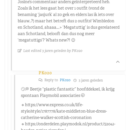
Josine’s commentaar anders geïnterpreteerd heb.
Zoals ik het lees gaat het over 1 outfit (vond de
benaming ‘jasjurk’ al zo gek en elders las ik iets over
blauw..?) maar het betreft dus 2 outfits! Wimbledon
en Schotland, ahaaa….> ‘Megatuttig’ is dus gerelateerd
aan Schotland, belooft dan dus nog meer
‘megatuttigs’? Whats new?! 😉
Last edited 3 jaren geleden by PK020
PK020
Reply to
PK020
3 jaren geleden
🙄💭 Beetje “plastic fantastic” hoofddeksel, ik krijg
spontaan Playmobil associaties 🤭
🔹https://www.express.co.uk/life-
style/style/1787778/kate-middleton-blue-dress-
catherine-walker-scottish-coronation
🔹https://onderdelen.playmodok.nl/product/52041-