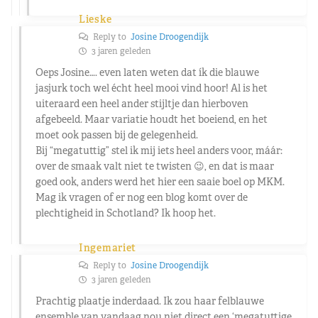
Lieske
Reply to
Josine Droogendijk
3 jaren geleden
Oeps Josine…. even laten weten dat ík die blauwe
jasjurk toch wel écht heel mooi vind hoor! Al is het
uiteraard een heel ander stijltje dan hierboven
afgebeeld. Maar variatie houdt het boeiend, en het
moet ook passen bij de gelegenheid.
Bij “megatuttig” stel ik mij iets heel anders voor, máár:
over de smaak valt niet te twisten 😉, en dat is maar
goed ook, anders werd het hier een saaie boel op MKM.
Mag ik vragen of er nog een blog komt over de
plechtigheid in Schotland? Ik hoop het.
Ingemariet
Reply to
Josine Droogendijk
3 jaren geleden
Prachtig plaatje inderdaad. Ik zou haar felblauwe
ensemble van vandaag nou niet direct een ‘megatuttige