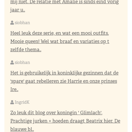
mij niet. De relatie met Amalie is sinds eind vorig
jaar u..
siobhan
Heel leuk deze serie, en wat een mooi outfits.
Mooie queen! Wel wat braaf en variaties op t
zelfde thema..
siobhan
Het is gebruikelijk in koninklijke gezinnen dat de
'spare' gaat rebelleren zie Harrie en onze prinses
Ire..
IngridK
Zo leuk dit blog over koningin ' Glimlach'.
Prachtige jurken + hoeden draagt Beatrix hier. De
blauwe bl..