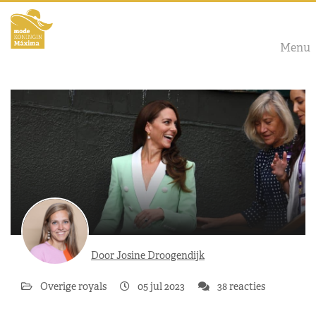
Menu
Door Josine Droogendijk
Overige royals
05 jul 2023
38 reacties