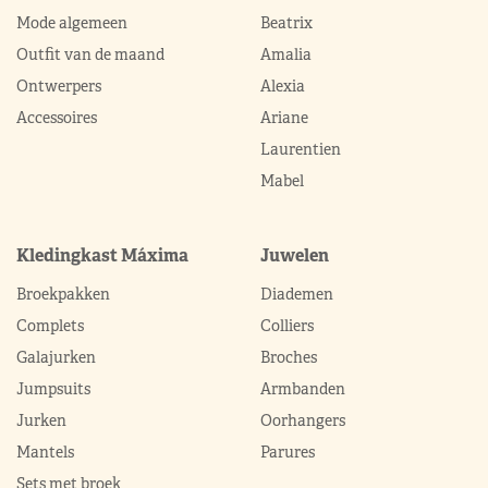
Mode algemeen
Beatrix
Outfit van de maand
Amalia
Ontwerpers
Alexia
Accessoires
Ariane
Laurentien
Mabel
Kledingkast Máxima
Juwelen
Broekpakken
Diademen
Complets
Colliers
Galajurken
Broches
Jumpsuits
Armbanden
Jurken
Oorhangers
Mantels
Parures
Sets met broek