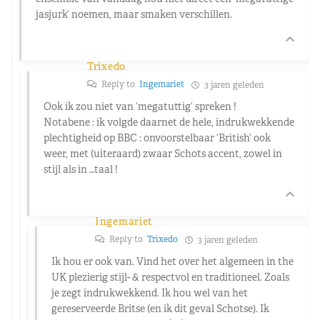
jasjurk’ noemen, maar smaken verschillen.
Trixedo
Reply to
Ingemariet
3 jaren geleden
Ook ik zou niet van ‘megatuttig’ spreken !
Notabene : ik volgde daarnet de hele, indrukwekkende
plechtigheid op BBC : onvoorstelbaar ‘British’ ook
weer, met (uiteraard) zwaar Schots accent, zowel in
stijl als in …taal !
Ingemariet
Reply to
Trixedo
3 jaren geleden
Ik hou er ook van. Vind het over het algemeen in the
UK plezierig stijl- & respectvol en traditioneel. Zoals
je zegt indrukwekkend. Ik hou wel van het
gereserveerde Britse (en ik dit geval Schotse). Ik