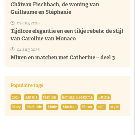
Château Fischbach, de woning van
Guillaume en Stéphanie
07 aug 2026
Tijdloze elegantie en een tikje rebels: de stijl
van Caroline van Monaco
04 aug 2026
Mixen en matchen met Catherine – deel 3
Populaire tags
2024
Amalia
fashion
koningin Máxima
Letizia
Mary
Mathilde
Mode
Máxima
Natan
stijl
style