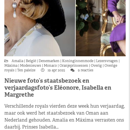
Amalia
België
Denemarken
Koninginnenmode
Lezersvragen
Máxima
Modenieuws
Monaco
Oranjeprinsessen
Overig
Overige
royals
Ten paleize
19 apr 2025
9 reacties
Nieuwe foto’s staatsbezoek en
verjaardagsfoto’s Eléonore, Isabella en
Margrethe
Verschillende royals vierden deze week hun verjaardag,
maar ook werd het staatsbezoek van Oman aan
Nederland gehouden. Amalia en Máxima verrasten ons
daarbij. Prinses Isabella…