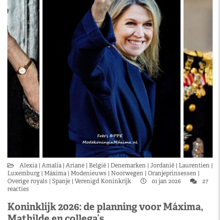
Alexia
Amalia
Ariane
België
Denemarken
Jordanië
Laurentien
Luxemburg
Máxima
Modenieuws
Noorwegen
Oranjeprinsessen
Overige royals
Spanje
Verenigd Koninkrijk
01 jan 2026
27
reacties
Koninklijk 2026: de planning voor Máxima,
Mathilde en collega’s