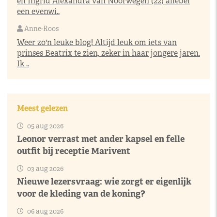
en Ingrid Alexandra van Noorwegen (22) allebei
een evenwi..
Anne-Roos
Weer zo'n leuke blog! Altijd leuk om iets van
prinses Beatrix te zien, zeker in haar jongere jaren.
Ik ..
Meest gelezen
05 aug 2026
Leonor verrast met ander kapsel en felle
outfit bij receptie Marivent
03 aug 2026
Nieuwe lezersvraag: wie zorgt er eigenlijk
voor de kleding van de koning?
06 aug 2026