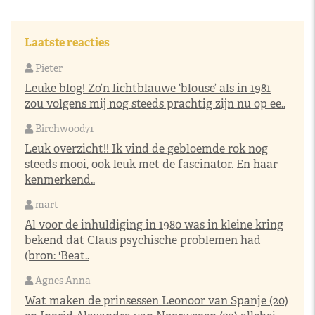
Laatste reacties
Pieter
Leuke blog! Zo’n lichtblauwe ‘blouse’ als in 1981
zou volgens mij nog steeds prachtig zijn nu op ee..
Birchwood71
Leuk overzicht!! Ik vind de gebloemde rok nog
steeds mooi, ook leuk met de fascinator. En haar
kenmerkend..
mart
Al voor de inhuldiging in 1980 was in kleine kring
bekend dat Claus psychische problemen had
(bron: 'Beat..
Agnes Anna
Wat maken de prinsessen Leonoor van Spanje (20)