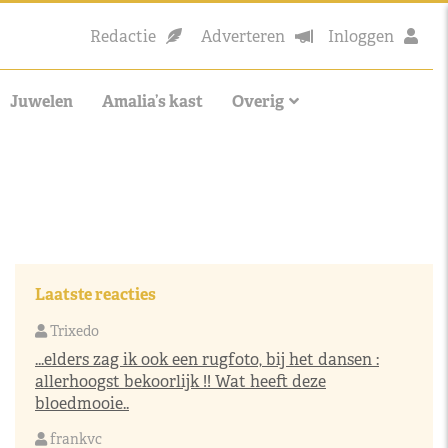
Redactie
Adverteren
Inloggen
Juwelen
Amalia’s kast
Overig
Laatste reacties
Trixedo
...elders zag ik ook een rugfoto, bij het dansen :
allerhoogst bekoorlijk !! Wat heeft deze
bloedmooie..
frankvc