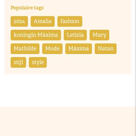
Populaire tags
2024
Amalia
fashion
koningin Máxima
Letizia
Mary
Mathilde
Mode
Máxima
Natan
stijl
style