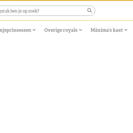
njeprinsessen
Overige royals
Máxima’s kast