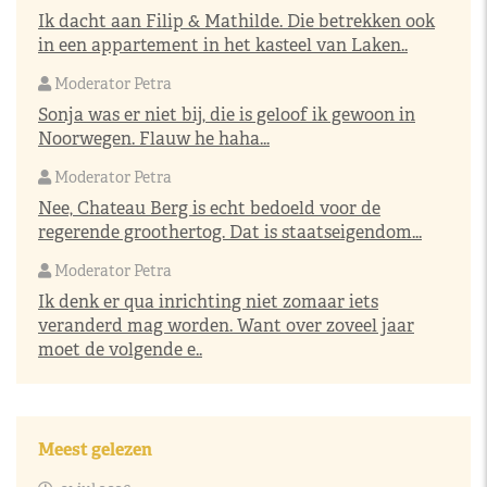
Ik dacht aan Filip & Mathilde. Die betrekken ook
in een appartement in het kasteel van Laken..
Moderator Petra
Sonja was er niet bij, die is geloof ik gewoon in
Noorwegen. Flauw he haha...
Moderator Petra
Nee, Chateau Berg is echt bedoeld voor de
regerende groothertog. Dat is staatseigendom...
Moderator Petra
Ik denk er qua inrichting niet zomaar iets
veranderd mag worden. Want over zoveel jaar
moet de volgende e..
Meest gelezen