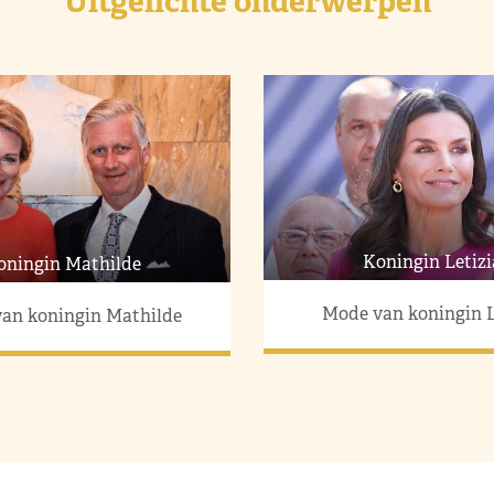
Uitgelichte onderwerpen
Koningin Letizi
oningin Mathilde
Mode van koningin L
an koningin Mathilde